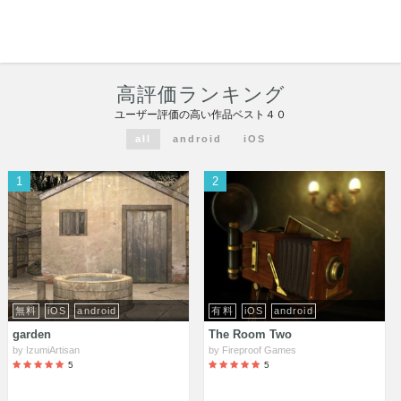
高評価ランキング
TOP
ユーザー評価の高い作品ベスト４０
all
android
iOS
新着ゲーム
1
2
ランキング
掲示板
マイページ
無料
iOS
android
有料
iOS
android
garden
The Room Two
by
IzumiArtisan
by
Fireproof Games
5
5