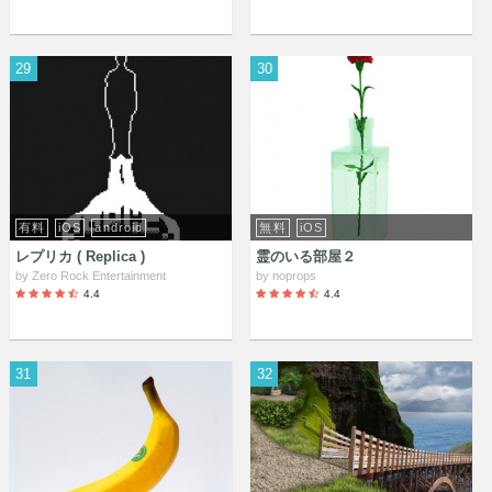
29
30
有料
iOS
android
無料
iOS
レプリカ ( Replica )
霊のいる部屋２
by
Zero Rock Entertainment
by
noprops
4.4
4.4
31
32