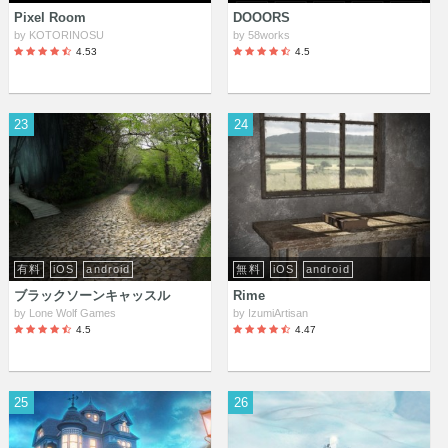
Pixel Room
DOOORS
by
KOTORINOSU
by
58works
4.53
4.5
23
24
有料
iOS
android
無料
iOS
android
ブラックソーンキャッスル
Rime
by
Lone Wolf Games
by
IzumiArtisan
4.5
4.47
25
26