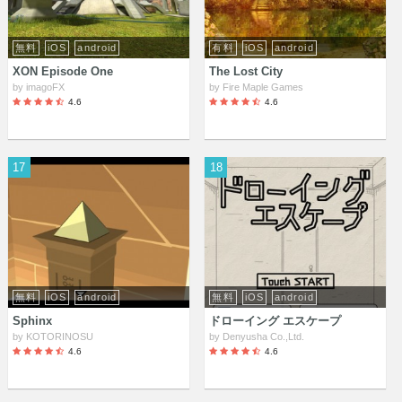
無料
iOS
android
有料
iOS
android
XON Episode One
The Lost City
by
imagoFX
by
Fire Maple Games
4.6
4.6
17
18
無料
iOS
android
無料
iOS
android
Sphinx
ドローイング エスケープ
by
KOTORINOSU
by
Denyusha Co.,Ltd.
4.6
4.6