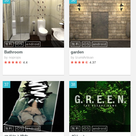
35
36
無料
iOS
android
無料
iOS
android
Bathroom
garden
by
noprops
by
IzumiArtisan
4.4
4.37
37
38
無料
iOS
android
無料
iOS
android