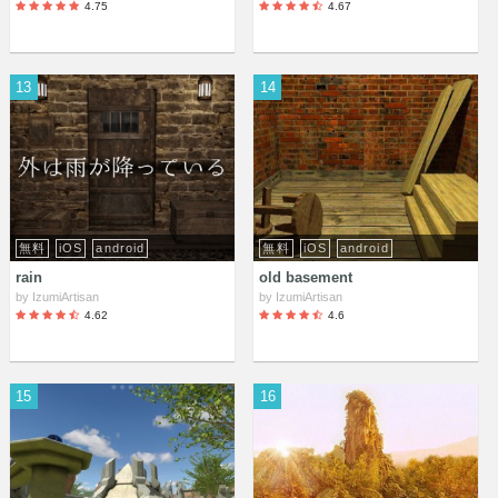
4.75
4.67
13
14
無料
iOS
android
無料
iOS
android
rain
old basement
by
IzumiArtisan
by
IzumiArtisan
4.62
4.6
15
16