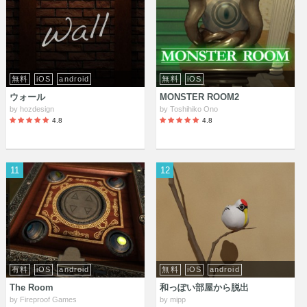
無料
iOS
android
無料
iOS
ウォール
MONSTER ROOM2
by
hozdesign
by
Toshihiko Ono
4.8
4.8
11
12
有料
iOS
android
無料
iOS
android
The Room
和っぽい部屋から脱出
by
Fireproof Games
by
mipp