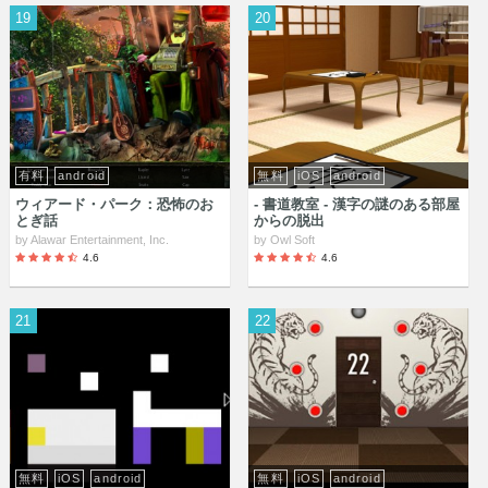
19
20
有料
android
無料
iOS
android
ウィアード・パーク：恐怖のお
- 書道教室 - 漢字の謎のある部屋
とぎ話
からの脱出
by
Alawar Entertainment, Inc.
by
Owl Soft
4.6
4.6
21
22
無料
iOS
android
無料
iOS
android