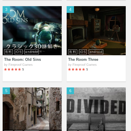
3
4
有料
iOS
android
有料
iOS
android
The Room: Old Sins
The Room Three
by
Fireproof Games
by
Fireproof Games
5
5
5
6