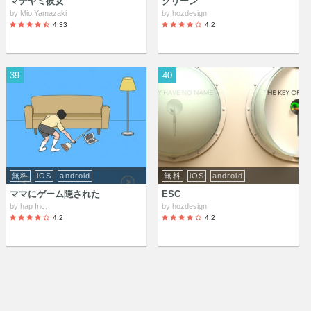
マヂヤミ彼女
グリーン
by
Mio Yamazaki
by
hozdesign
4.33
4.2
39
40
無料
iOS
android
無料
iOS
android
ママにゲーム隠された
ESC
by
hap Inc.
by
hozdesign
4.2
4.2