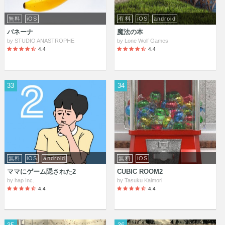
無料
iOS
有料
iOS
android
バネーナ
魔法の本
by
STUDIO ANASTROPHE
by
Lone Wolf Games
4.4
4.4
33
34
無料
iOS
android
無料
iOS
ママにゲーム隠された2
CUBIC ROOM2
by
hap Inc.
by
Tasuku Kaimori
4.4
4.4