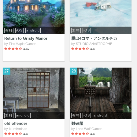
有料
iOS
android
無料
iOS
Return to Grisly Manor
脱出4コマ・アンタルチカ
by
Fire Maple Games
by
STUDIO ANASTROPHE
4.47
4.4
27
28
無料
android
有料
iOS
android
old offender
難破船
by
IzumiArtisan
by
Lone Wolf Games
4.4
4.4