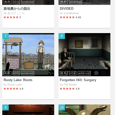
無料
iOS
android
無料
android
路地裏からの脱出
DIVIDED
by
あそびごころ。
by
IzumiArtisan
5
4.93
7
8
有料
iOS
android
無料
iOS
android
Rusty Lake: Roots
Forgotten Hill: Surgery
by
Rusty Lake
by
FM-Studio
4.9
4.8
9
10