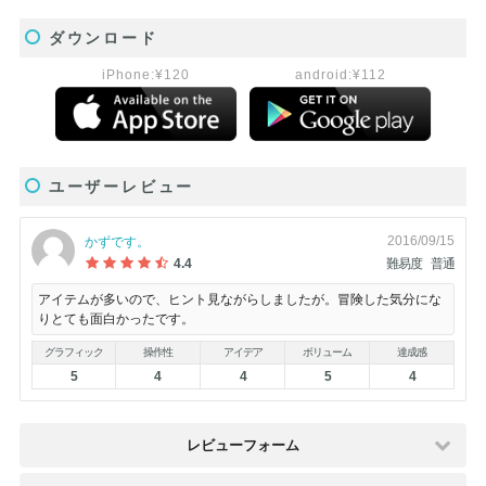
ダウンロード
iPhone:¥120
android:¥112
ユーザーレビュー
2016/09/15
かずです。
4.4
難易度
普通
アイテムが多いので、ヒント見ながらしましたが。冒険した気分にな
りとても面白かったです。
グラフィック
操作性
アイデア
ボリューム
達成感
5
4
4
5
4
レビューフォーム