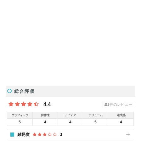
総合評価
4.4
1
件のレビュー
グラフィック
操作性
アイデア
ボリューム
達成感
5
4
4
5
4
難易度
3