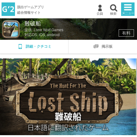
脱出ゲームアプリ
総合情報サイト
難破船
TOP
提供: Lone Wolf Games
有料
対応OS: iOS, android
新着ゲーム
詳細・クチコミ
掲示板
ランキング
掲示板
マイページ