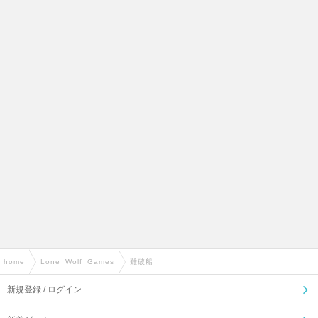
home
›
Lone_Wolf_Games
›
難破船
新規登録 / ログイン