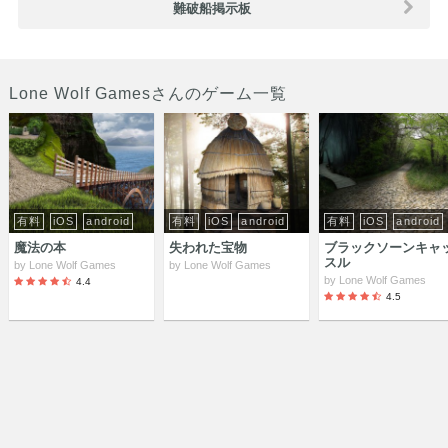
難破船掲示板
Lone Wolf Gamesさんのゲーム一覧
有料
iOS
android
有料
iOS
android
有料
iOS
android
魔法の本
失われた宝物
ブラックソーンキャ
スル
by
Lone Wolf Games
by
Lone Wolf Games
by
Lone Wolf Games
4.4
4.5