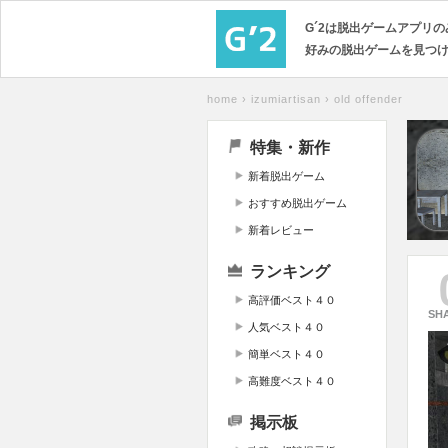
G´2は脱出ゲームアプリ
好みの脱出ゲームを見つ
home
›
izumiartisan
›
old offender
特集・新作
新着脱出ゲーム
おすすめ脱出ゲーム
新着レビュー
ランキング
高評価ベスト４０
SH
人気ベスト４０
簡単ベスト４０
高難度ベスト４０
掲示板