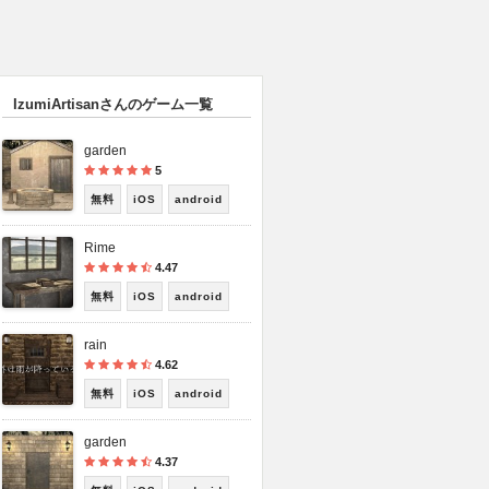
IzumiArtisanさんのゲーム一覧
garden
5
無料
iOS
android
Rime
4.47
無料
iOS
android
rain
4.62
無料
iOS
android
garden
4.37