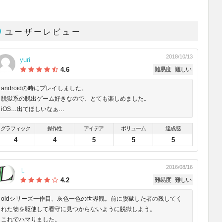
ユーザーレビュー
2018/10/13
yuri
4.6
難易度
難しい
androidの時にプレイしました。
脱獄系の脱出ゲーム好きなので、とても楽しめました。
iOS…出てほしいなぁ…
グラフィック
操作性
アイデア
ボリューム
達成感
4
4
5
5
5
2016/08/16
Ｌ
4.2
難易度
難しい
oldシリーズ一作目、灰色一色の世界観。前に脱獄した者の残してく
れた物を駆使して看守に見つからないように脱獄しよう。
これでハマりました。