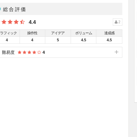
総合評価
4.4
2
グラフィック
操作性
アイデア
ボリューム
達成感
4
4
5
4.5
4.5
難易度
4