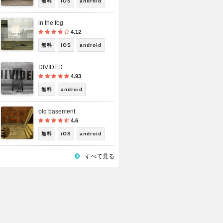
無料
iOS
android
in the fog
4.12
無料
iOS
android
DIVIDED
4.93
無料
android
old basement
4.6
無料
iOS
android
すべて見る