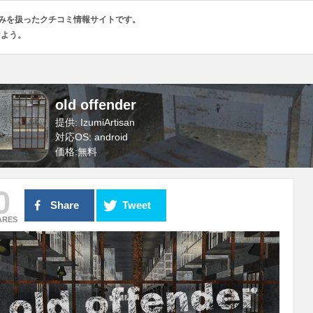
のみを扱ったクチコミ情報サイトです。
けよう。
old offender
提供: IzumiArtisan
対応OS: android
価格:
無料
0
Share
Tweet
ARES