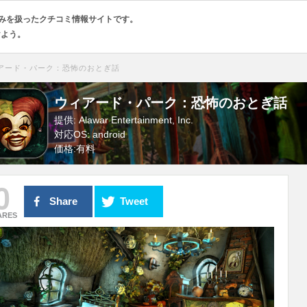
のみを扱ったクチコミ情報サイトです。
けよう。
アード・パーク：恐怖のおとぎ話
ウィアード・パーク：恐怖のおとぎ話
提供: Alawar Entertainment, Inc.
対応OS: android
価格:
有料
0
Share
Tweet
ARES