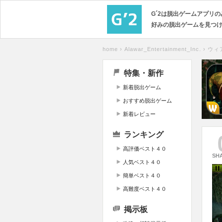
G´2は脱出ゲームアプリ
好みの脱出ゲームを見つ
home
›
Alawar_Entertainment_Inc.
›
ウィ
特集・新作
新着脱出ゲーム
おすすめ脱出ゲーム
新着レビュー
ランキング
高評価ベスト４０
SH
人気ベスト４０
簡単ベスト４０
高難度ベスト４０
掲示板