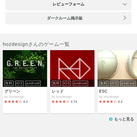
レビューフォーム
ダークルーム掲示板
hozdesignさんのゲーム一覧
無料
iOS
android
無料
iOS
android
無料
iOS
android
グリーン
レッド
ESC
by
hozdesign
by
hozdesign
by
hozdesign
4.2
3.73
4.2
もっと見る