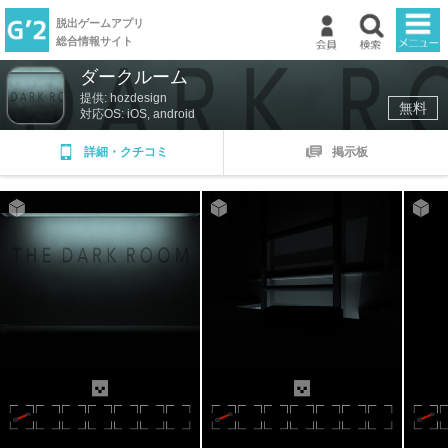
脱出ゲームアプリ
総合情報サイト
ダークルーム
TOP
提供: hozdesign
無料
対応OS: iOS, android
新着ゲーム
詳細・クチコミ
掲示板
ランキング
掲示板
マイページ