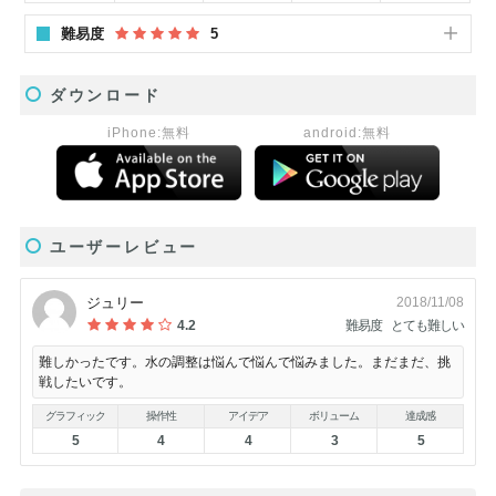
難易度
5
ダウンロード
iPhone:無料
android:無料
ユーザーレビュー
ジュリー
2018/11/08
4.2
難易度
とても難しい
難しかったです。水の調整は悩んで悩んで悩みました。まだまだ、挑
戦したいです。
グラフィック
操作性
アイデア
ボリューム
達成感
5
4
4
3
5