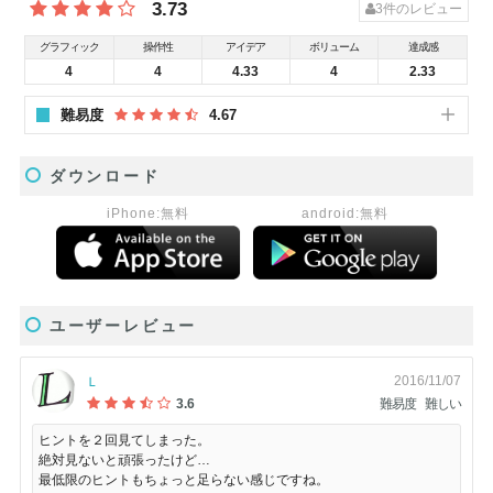
3.73
3
件のレビュー
グラフィック
操作性
アイデア
ボリューム
達成感
4
4
4.33
4
2.33
難易度
4.67
ダウンロード
iPhone:無料
android:無料
ユーザーレビュー
2016/11/07
Ｌ
3.6
難易度
難しい
ヒントを２回見てしまった。
絶対見ないと頑張ったけど…
最低限のヒントもちょっと足らない感じですね。