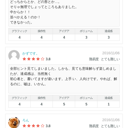
どっちからとか、どの形とか…。
そりゃ無理でしょってところもありました。
中からか！！
並べかえる！のか！
できなかった。
グラフィック
操作性
アイデア
ボリューム
達成感
4
4
4
3
3
2016/11/06
かずです。
3.8
難易度
とても難しい
全部ヒント見てしまいました。しかも、見ても意味解らず楽しめまし
たが、達成感は、当然無く
初心者と、書いてますが違います。上手.い、人向けです。やれば、解
るのに、嘘は、いかん。
グラフィック
操作性
アイデア
ボリューム
達成感
4
4
5
5
1
2016/11/06
ろん
3.8
難易度
とても難しい