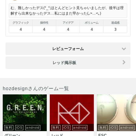
む、難しかったデス(*_*;ほとんどヒント見ちゃいましたが、後半は理
解すら出来なかったデス…私にはまだ早かった(｡>﹏<｡)
グラフィック
操作性
アイデア
ボリューム
達成感
4
4
4
4
3
レビューフォーム
レッド掲示板
hozdesignさんのゲーム一覧
無料
iOS
android
無料
iOS
android
無料
iOS
android
グリーン
レッド
ESC