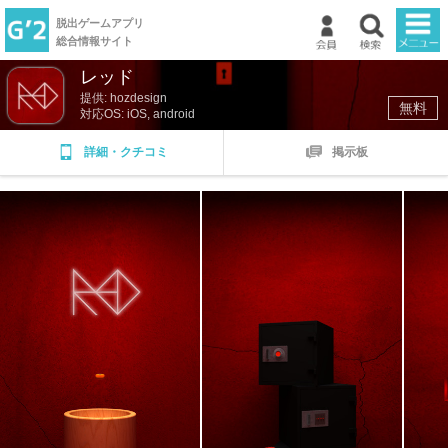
脱出ゲームアプリ
総合情報サイト
レッド
TOP
提供: hozdesign
無料
対応OS: iOS, android
新着ゲーム
詳細・クチコミ
掲示板
ランキング
掲示板
マイページ