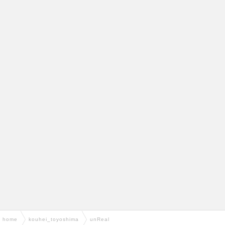
home
›
kouhei_toyoshima
›
unReal