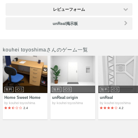
レビューフォーム
unReal掲示板
kouhei toyoshimaさんのゲーム一覧
無料
iOS
無料
iOS
無料
iOS
Home Sweet Home
unReal:origin
unReal
by
kouhei toyoshima
by
kouhei toyoshima
by
kouhei toyoshima
2.4
4.2