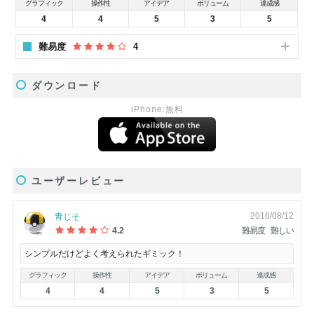
グラフィック
操作性
アイデア
ボリューム
達成感
4
4
5
3
5
難易度
4
ダウンロード
iPhone:無料
ユーザーレビュー
2016/08/12
青じそ
4.2
難易度
難しい
シンプルだけどよく考えられたギミック！
グラフィック
操作性
アイデア
ボリューム
達成感
4
4
5
3
5