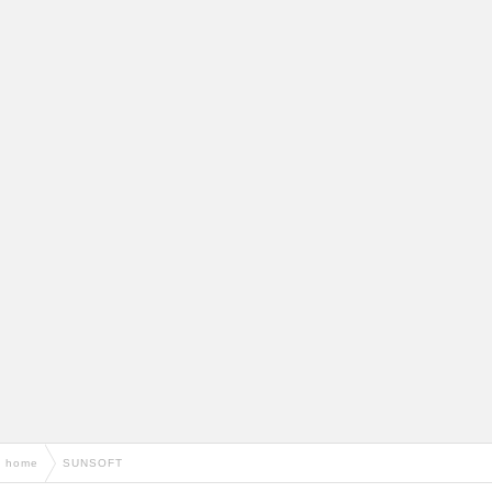
home
›
SUNSOFT