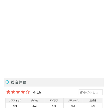
総合評価
4.16
5
件のレビュー
グラフィック
操作性
アイデア
ボリューム
達成感
4.6
3.2
4.4
4.2
4.4