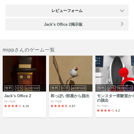
レビューフォーム
Jack’s Office 2掲示板
mippさんのゲーム一覧
無料
iOS
android
無料
iOS
android
無料
iOS
android
Jack’s Office 2
和っぽい部屋から脱出
モンスター実験室か
の脱出
by
mipp
by
mipp
by
mipp
4.16
4.67
4.2