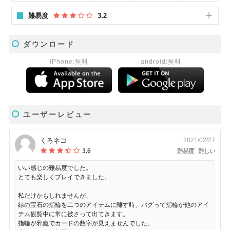
難易度
3.2
ダウンロード
iPhone:無料
android:無料
ユーザーレビュー
くろネコ
2021/02/27
3.6
難易度
難しい
いい感じの難易度でした。
とても楽しくプレイできました。
私だけかもしれませんが、
緑の宝石の指輪を二つのアイテムに離す時、バグって指輪が他のアイ
テム観覧中に常に被さって出てきます。
指輪が邪魔でカードの数字が見えませんでした。