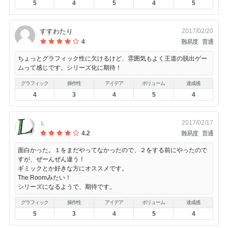
5
4
5
4
5
すすわたり
2017/02/20
4
難易度
普通
ちょっとグラフィック性に欠けるけど、雰囲気もよく王道の脱出ゲー
ムって感じです。シリーズ化に期待！
グラフィック
操作性
アイデア
ボリューム
達成感
4
3
4
5
4
2017/02/17
Ｌ
4.2
難易度
普通
面白かった。１をまだやってなかったので、２をする前にやったので
すが、ぜーんぜん違う！
ギミックとか好きな方にオススメです。
The Roomみたい！
シリーズになるようで、期待です。
グラフィック
操作性
アイデア
ボリューム
達成感
5
3
4
5
4