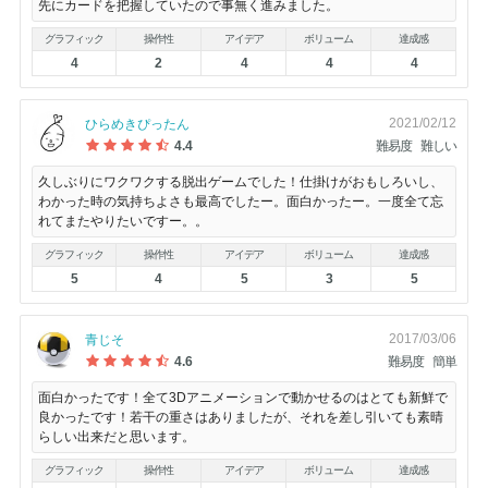
先にカードを把握していたので事無く進みました。
グラフィック
操作性
アイデア
ボリューム
達成感
4
2
4
4
4
2021/02/12
ひらめきぴったん
4.4
難易度
難しい
久しぶりにワクワクする脱出ゲームでした！仕掛けがおもしろいし、
わかった時の気持ちよさも最高でしたー。面白かったー。一度全て忘
れてまたやりたいですー。。
グラフィック
操作性
アイデア
ボリューム
達成感
5
4
5
3
5
2017/03/06
青じそ
4.6
難易度
簡単
面白かったです！全て3Dアニメーションで動かせるのはとても新鮮で
良かったです！若干の重さはありましたが、それを差し引いても素晴
らしい出来だと思います。
グラフィック
操作性
アイデア
ボリューム
達成感