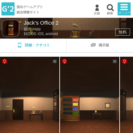
脱出ゲームアプリ
総合情報サイト
Jack’s Office 2
TOP
提供: mipp
無料
対応OS: iOS, android
新着ゲーム
詳細・クチコミ
掲示板
ランキング
掲示板
マイページ