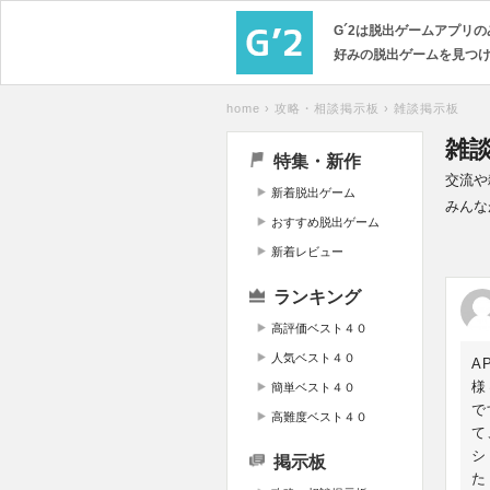
G´2は脱出ゲームアプリ
好みの脱出ゲームを見つ
home
›
攻略・相談掲示板
›
雑談掲示板
雑
特集・新作
交流や
新着脱出ゲーム
みんな
おすすめ脱出ゲーム
新着レビュー
ランキング
高評価ベスト４０
人気ベスト４０
A
様
簡単ベスト４０
で
高難度ベスト４０
て
シ
掲示板
た