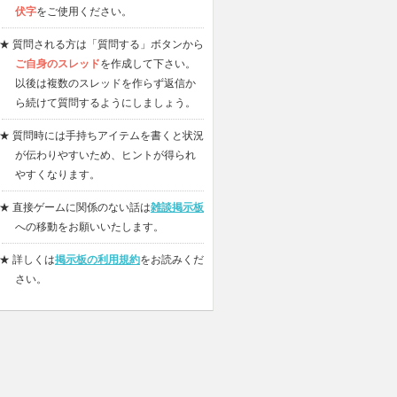
伏字
をご使用ください。
★ 質問される方は「質問する」ボタンから
ご自身のスレッド
を作成して下さい。
以後は複数のスレッドを作らず返信か
ら続けて質問するようにしましょう。
★ 質問時には手持ちアイテムを書くと状況
が伝わりやすいため、ヒントが得られ
やすくなります。
★ 直接ゲームに関係のない話は
雑談掲示板
への移動をお願いいたします。
★ 詳しくは
掲示板の利用規約
をお読みくだ
さい。