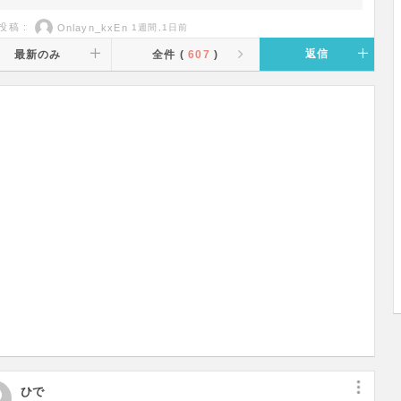
投稿 :
Onlayn_kxEn
1週間,1日前
返信
最新のみ
全件 (
607
)
ひで