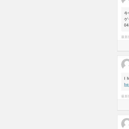
今
ゲ
04
最新
I 
he
最新