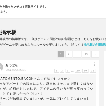
のみを扱ったクチコミ情報サイトです。
けよう。
談掲示板
雑談用の掲示板です。 直接ゲームに関係の無い話題などはこちらをお使いく
がゲームを楽しめるようにルールを守りましょう。 詳しくは
掲示板の利用規
1
2
…
13
→
みつばち
2022/09/25 20:31
…
1
2
3
29
30
31
PATOMENTO.BACONさんご存知でしょうか？
々なアパートでの脱出になり、謎自体はそこまで難しくはない
すが、絵柄がおしゃれで、アイテムの使い方が所々変わってい
、とても楽しかったでした！
リーズが結構出ていましたが、一気にプレイしてしまいまし
！