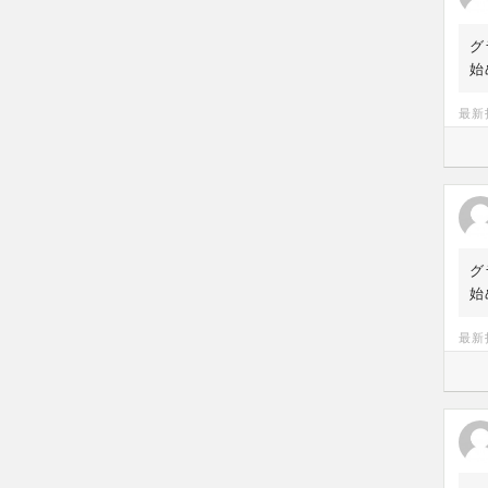
グ
始
最新
グ
始
最新