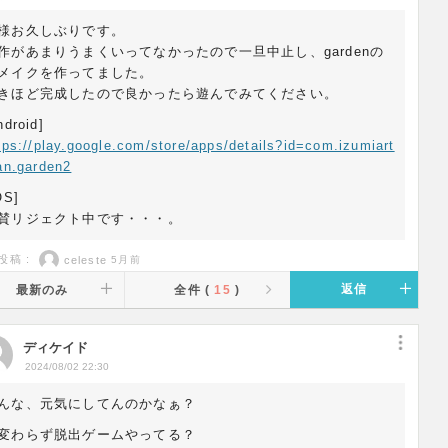
様お久しぶりです。
作があまりうまくいってなかったので一旦中止し、gardenの
メイクを作ってました。
きほど完成したので良かったら遊んでみてください。
ndroid]
tps://play.google.com/store/apps/details?id=com.izumiart
an.garden2
OS]
賛リジェクト中です・・・。
投稿 :
celeste
5月前
返信
最新のみ
全件 (
15
)
ディケイド
2024/08/02 22:30
んな、元気にしてんのかなぁ？
変わらず脱出ゲームやってる？