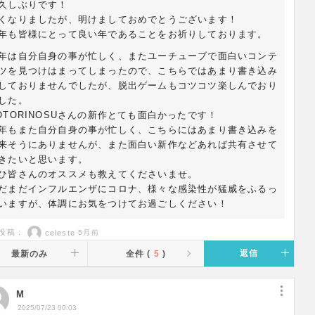
久しぶりです！
くなりましたが、明けましておめでとうございます！
年も皆様にとって良い年であることをお祈りしております。
年は自分自身の事が忙しく、またユーチューブで面白いコンテ
ツを見つけはまってしまったので、こちらではあまり書き込み
しておりませんでしたが、脱出ゲームもコツコツ楽しんでおり
した。
OTORINOSUさんの新作とても面白かったです！
年もまた自分自身の事が忙しく、こちらにはあまり書き込みを
来そうにありませんが、また面白い新作などあれば共有させて
きたいと思います。
ひ皆さんのオススメも教えてくださいませ。
だまだインフルエンザにコロナ、様々な感染性が猛威をふるっ
いますが、体調にお気をつけてお過ごしください！
投稿 :
celeste
5月前
返信
最新のみ
全件 (
5
)
M
2025/07/23 00:03