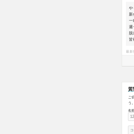
や
新
一
週
脱
皆
最新
質
ご
う
名