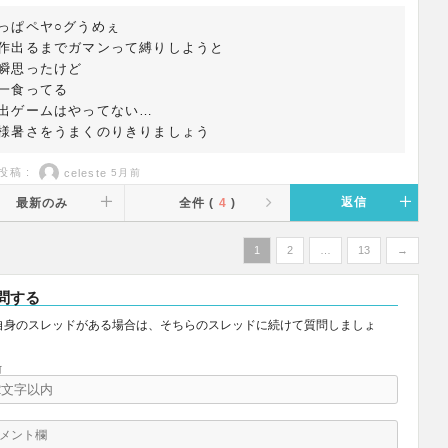
っぱペヤ○グうめぇ
作出るまでガマンって縛りしようと
瞬思ったけど
一食ってる
出ゲームはやってない…
様暑さをうまくのりきりましょう
投稿 :
celeste
5月前
返信
最新のみ
全件 (
4
)
1
2
…
13
→
問する
自身のスレッドがある場合は、そちらのスレッドに続けて質問しましょ
。
前