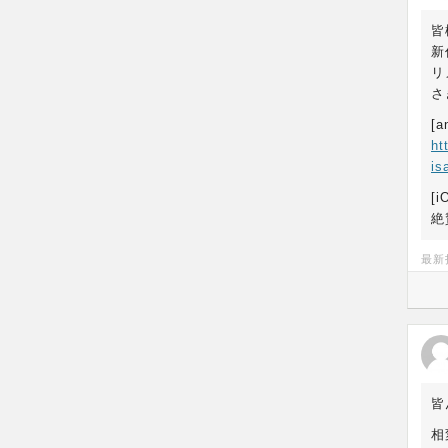
皆
新
リ
さ
[a
ht
is
[i
絶
最新
皆
相