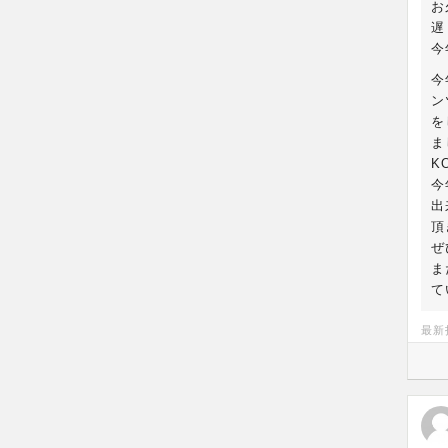
お
遅
今
今
ン
を
ま
K
今
出
頂
ぜ
ま
て
最新