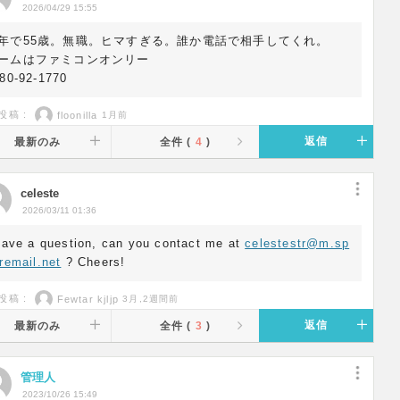
2026/04/29 15:55
年で55歳。無職。ヒマすぎる。誰か電話で相手してくれ。
ームはファミコンオンリー
80-92-1770
投稿 :
floonilla
1月前
返信
最新のみ
全件 (
4
)
celeste
2026/03/11 01:36
have a question, can you contact me at
celestestr@m.sp
remail.net
? Cheers!
投稿 :
Fewtar kjljp
3月,2週間前
返信
最新のみ
全件 (
3
)
管理人
2023/10/26 15:49