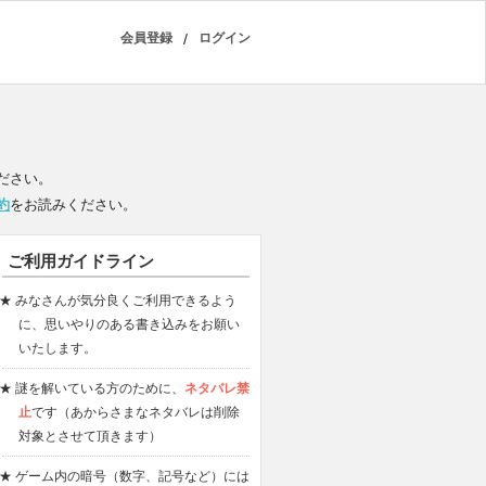
会員登録
/
ログイン
ださい。
約
をお読みください。
ご利用ガイドライン
★ みなさんが気分良くご利用できるよう
に、思いやりのある書き込みをお願い
いたします。
★ 謎を解いている方のために、
ネタバレ禁
止
です（あからさまなネタバレは削除
対象とさせて頂きます）
★ ゲーム内の暗号（数字、記号など）には