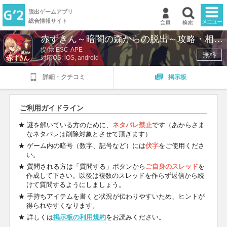
脱出ゲームアプリ
総合情報サイト
赤ずきん～暗闇の森からの脱出～攻略・相談
TOP
提供:
ESC-APE
掲示板
無料
対応OS: iOS, android
新着ゲーム
詳細・クチコミ
掲示板
ランキング
ご利用ガイドライン
掲示板
★ 謎を解いている方のために、
ネタバレ禁止
です（あからさま
なネタバレは削除対象とさせて頂きます）
★ ゲーム内の暗号（数字、記号など）には
伏字
をご使用くださ
マイページ
い。
★ 質問される方は「質問する」ボタンから
ご自身のスレッド
を
作成して下さい。以後は複数のスレッドを作らず返信から続
けて質問するようにしましょう。
★ 手持ちアイテムを書くと状況が伝わりやすいため、ヒントが
得られやすくなります。
★ 詳しくは
掲示板の利用規約
をお読みください。