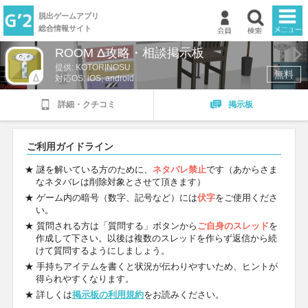
脱出ゲームアプリ
総合情報サイト
ROOM Δ攻略・相談掲示板
TOP
提供:
KOTORINOSU
無料
対応OS: iOS, android
新着ゲーム
詳細・クチコミ
掲示板
ランキング
ご利用ガイドライン
掲示板
★ 謎を解いている方のために、
ネタバレ禁止
です（あからさま
なネタバレは削除対象とさせて頂きます）
★ ゲーム内の暗号（数字、記号など）には
伏字
をご使用くださ
マイページ
い。
★ 質問される方は「質問する」ボタンから
ご自身のスレッド
を
作成して下さい。以後は複数のスレッドを作らず返信から続
けて質問するようにしましょう。
★ 手持ちアイテムを書くと状況が伝わりやすいため、ヒントが
得られやすくなります。
★ 詳しくは
掲示板の利用規約
をお読みください。